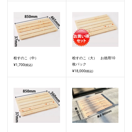
桧すのこ（中）
桧すのこ（大） お徳用10
枚パック
¥1,700
(税込)
¥18,000
(税込)