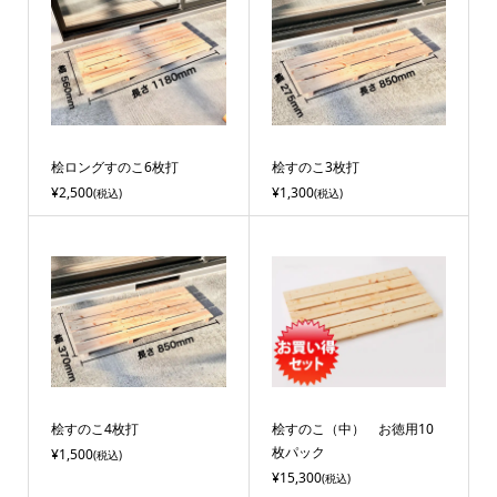
桧ロングすのこ6枚打
桧すのこ3枚打
¥2,500
¥1,300
(税込)
(税込)
桧すのこ4枚打
桧すのこ（中） お徳用10
枚パック
¥1,500
(税込)
¥15,300
(税込)