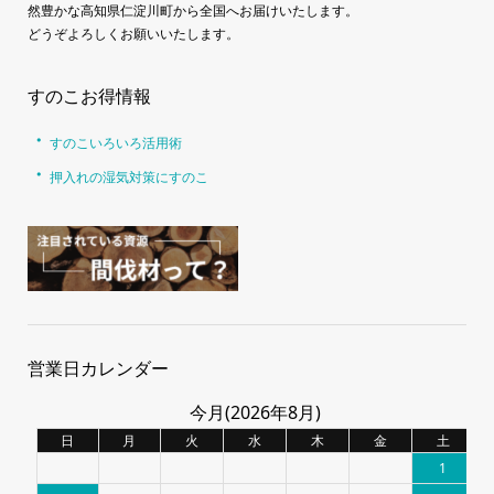
然豊かな高知県仁淀川町から全国へお届けいたします。
どうぞよろしくお願いいたします。
すのこお得情報
すのこいろいろ活用術
押入れの湿気対策にすのこ
営業日カレンダー
今月(2026年8月)
日
月
火
水
木
金
土
1