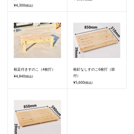
¥4,300
(税込)
桧足付きすのこ（4枚打）
桧釘なしすのこ6枚打（節
付）
¥4,840
(税込)
¥5,600
(税込)