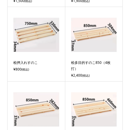
¥1,500
¥1,900
(税込)
(税込)
桧押入れすのこ
桧多目的すのこ850（4枚
打）
¥800
(税込)
¥2,400
(税込)