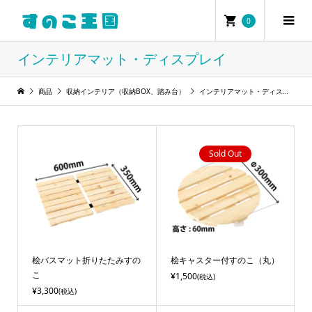
0
インテリアマット・ディスプレイ
商品
収納インテリア（収納BOX、踏み台）
インテリアマット・ディスプレイ
Sold Out
桧バスマット折りたたみすの
桧キャスター付すのこ（丸）
こ
¥1,500
(税込)
¥3,300
(税込)