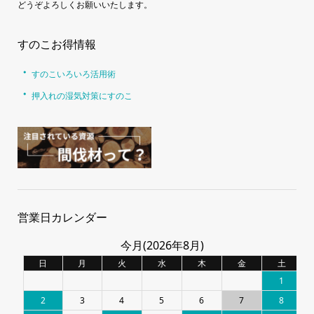
どうぞよろしくお願いいたします。
すのこお得情報
すのこいろいろ活用術
押入れの湿気対策にすのこ
営業日カレンダー
今月(2026年8月)
日
月
火
水
木
金
土
1
2
3
4
5
6
7
8