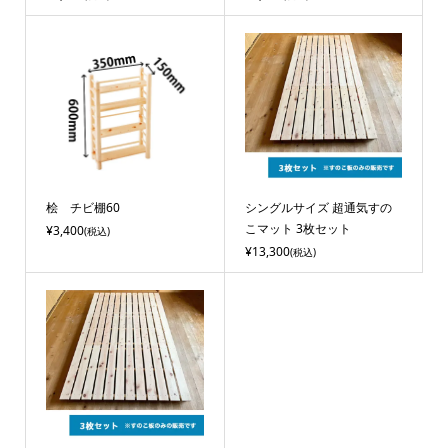
桧 チビ棚60
シングルサイズ 超通気すの
こマット 3枚セット
¥3,400
(税込)
¥13,300
(税込)