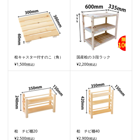
桧キャスター付すのこ（角）
国産桧の３段ラック
¥1,500
¥2,200
(税込)
(税込)
桧 チビ棚20
桧 チビ棚40
¥2,500
¥2,900
(税込)
(税込)