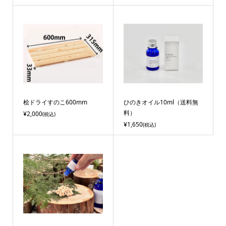
桧ドライすのこ600mm
ひのきオイル10ml（送料無
料）
¥2,000
(税込)
¥1,650
(税込)