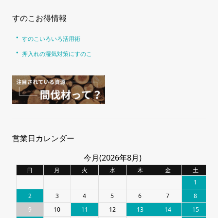
すのこお得情報
すのこいろいろ活用術
押入れの湿気対策にすのこ
営業日カレンダー
今月(2026年8月)
日
月
火
水
木
金
土
1
2
3
4
5
6
7
8
9
10
11
12
13
14
15