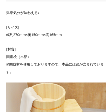
温泉気分が味わえる♪
[サイズ]
幅約270mm×奥150mm×高165mm
[材質]
国産桧（木部）
※間伐材を使用しておりますので、本品には節が含まれていま
す。